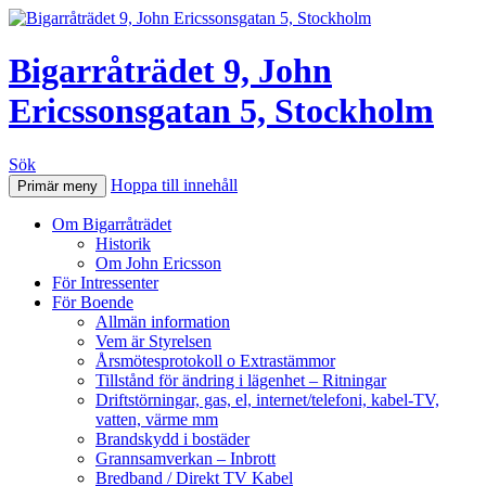
Bigarråträdet 9, John
Ericssonsgatan 5, Stockholm
Sök
Hoppa till innehåll
Primär meny
Om Bigarråträdet
Historik
Om John Ericsson
För Intressenter
För Boende
Allmän information
Vem är Styrelsen
Årsmötesprotokoll o Extrastämmor
Tillstånd för ändring i lägenhet – Ritningar
Driftstörningar, gas, el, internet/telefoni, kabel-TV,
vatten, värme mm
Brandskydd i bostäder
Grannsamverkan – Inbrott
Bredband / Direkt TV Kabel